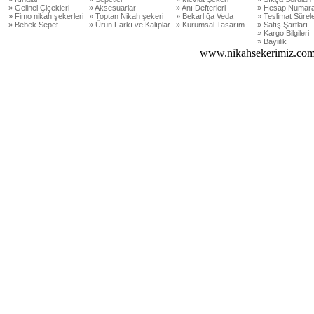
» Gelinel Çiçekleri
» Aksesuarlar
» Anı Defterleri
» Hesap Numara
» Fimo nikah şekerleri
» Toptan Nikah şekeri
» Bekarlığa Veda
» Teslimat Sürele
» Bebek Sepet
» Ürün Farkı ve Kalıplar
» Kurumsal Tasarım
» Satış Şartları
» Kargo Bilgileri
» Bayiilik
www.nikahsekerimiz.com 