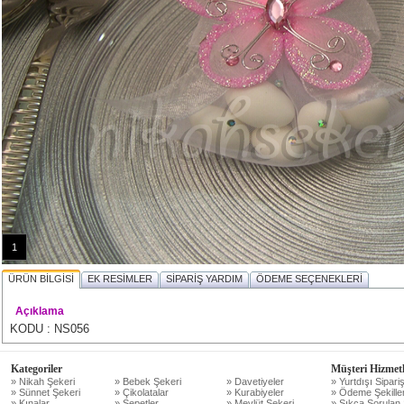
1
ÜRÜN BİLGİSİ
EK RESİMLER
SİPARİŞ YARDIM
ÖDEME SEÇENEKLERİ
Açıklama
KODU : NS056
Kategoriler
Müşteri Hizmetl
» Nikah Şekeri
» Bebek Şekeri
» Davetiyeler
» Yurtdışı Sipariş
» Sünnet Şekeri
» Çikolatalar
» Kurabiyeler
» Ödeme Şekiller
» Kınalar
» Sepetler
» Mevlüt Şekeri
» Sıkça Sorulan 