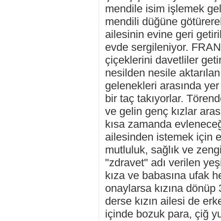
mendile isim işlemek geli
mendili düğüne götürerek
ailesinin evine geri getir
evde sergileniyor. FRANS
çiçeklerini davetliler get
nesilden nesile aktarılan
gelenekleri arasında yer
bir taç takıyorlar. Tören
ve gelin genç kızlar arası
kısa zamanda evleneceğ
ailesinden istemek için 
mutluluk, sağlık ve zengi
"zdravet" adı verilen ye
kıza ve babasına ufak he
onaylarsa kızına dönüp 3
derse kızın ailesi de erk
içinde bozuk para, çiğ 