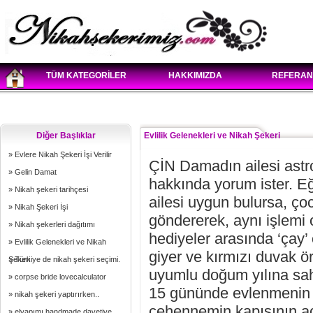
TÜM KATEGORİLER
HAKKIMIZDA
REFERAN
Diğer Başlıklar
Evlilik Gelenekleri ve Nikah Şekeri
» Evlere Nikah Şekeri İşi Verilir
ÇİN Damadın ailesi astr
» Gelin Damat
hakkında yorum ister. E
» Nikah şekeri tarihçesi
ailesi uygun bulursa, çoc
» Nikah Şekeri İşi
göndererek, aynı işlemi o
» Nikah şekerleri dağıtımı
hediyeler arasında ‘çay’
» Evlilik Gelenekleri ve Nikah
giyer ve kırmızı duvak ö
Şekeri
» Türkiye de nikah şekeri seçimi.
uyumlu doğum yılına sahi
» corpse bride lovecalculator
15 gününde evlenmenin 
» nikah şekeri yaptırırken..
cehennemin kapısının açıl
» elyapımı handmade davetiye