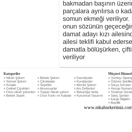
bakmadan başının üzerin
parçalara ayrılırsa o kad
somun ekmeği veriliyor.
onun sözünün geçeceğine 
damat adayı kızı ailesin
ailesi teklifi kabul ederse
damatla bölüşürken, çift
veriliyor
Kategoriler
Müşteri Hizmetl
» Nikah Şekeri
» Bebek Şekeri
» Davetiyeler
» Yurtdışı Sipariş
» Sünnet Şekeri
» Çikolatalar
» Kurabiyeler
» Ödeme Şekiller
» Kınalar
» Sepetler
» Mevlüt Şekeri
» Sıkça Sorulan 
» Gelinel Çiçekleri
» Aksesuarlar
» Anı Defterleri
» Hesap Numara
» Fimo nikah şekerleri
» Toptan Nikah şekeri
» Bekarlığa Veda
» Teslimat Sürele
» Bebek Sepet
» Ürün Farkı ve Kalıplar
» Kurumsal Tasarım
» Satış Şartları
» Kargo Bilgileri
» Bayiilik
www.nikahsekerimiz.com 