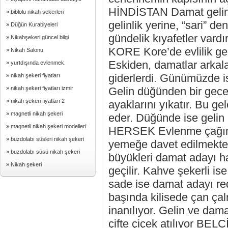
HİNDİSTAN Damat gelinin
» biblolu nikah şekerleri
gelinlik yerine, “sari” de
» Düğün Kurabiyeleri
gündelik kıyafetler vard
» Nikahşekeri güncel bilgi
KORE Kore’de evlilik gel
» Nikah Salonu
Eskiden, damatlar arkala
» yurtdışında evlenmek.
giderlerdi. Günümüzde i
» nikah şekeri fiyatları
» nikah şekeri fiyatları izmir
Gelin düğünden bir gece 
» nikah şekeri fiyatları 2
ayaklarını yıkatır. Bu g
» magnetli nikah şekeri
eder. Düğünde ise gelin
» magnetli nikah şekeri modelleri
HERSEK Evlenme çağına 
» buzdolabı süsleri nikah şekeri
yemeğe davet edilmekte v
» buzdolabı süsü nikah şekeri
büyükleri damat adayı h
» Nikah şekeri
geçilir. Kahve şekerli i
sade ise damat adayı re
başında kilisede çan çal
inanılıyor. Gelin ve dama
çifte çiçek atılıyor BEL