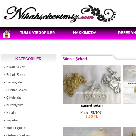
TÜM KATEGORİLER
HAKKIMIZDA
REFERAN
KATEGORİLER
Sünnet Şekeri
» Nikah Şekeri
» Bebek Şekeri
» Davetiyeler
» Sünnet Şekeri
» Çikolatalar
» Kurabiyeler
sünnet şekeri
» Kınalar
Kodu : SNT001
3,00
TL
» Sepetler
» Mevlüt Şekeri
» Gelinel Çiçekleri