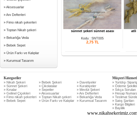
» Aksesuarlar
» Anı Defterleri
» Fimo nikah şekerleri
» Toptan Nikah şekeri
sünnet şekeri sünnet asası
atl
» Bekarlığa Veda
Kodu : SNT005
2,75
TL
» Bebek Sepet
» Ürün Farkı ve Kalıplar
» Kurumsal Tasarım
Kategoriler
Müşteri Hizmetl
» Nikah Şekeri
» Bebek Şekeri
» Davetiyeler
» Yurtdışı Sipariş
» Sünnet Şekeri
» Çikolatalar
» Kurabiyeler
» Ödeme Şekiller
» Kınalar
» Sepetler
» Mevlüt Şekeri
» Sıkça Sorulan 
» Gelinel Çiçekleri
» Aksesuarlar
» Anı Defterleri
» Hesap Numara
» Fimo nikah şekerleri
» Toptan Nikah şekeri
» Bekarlığa Veda
» Teslimat Sürele
» Bebek Sepet
» Ürün Farkı ve Kalıplar
» Kurumsal Tasarım
» Satış Şartları
» Kargo Bilgileri
» Bayiilik
www.nikahsekerimiz.com 