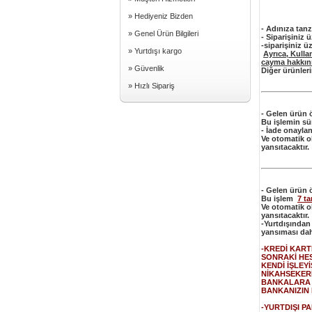
» Hediyeniz Bizden
- Adınıza tanz
» Genel Ürün Bilgileri
- Siparişiniz 
-siparişiniz 
» Yurtdışı kargo
Ayrıca, Kullan
cayma hakkın
» Güvenlik
Diğer ürünler
» Hızlı Sipariş
- Gelen ürün ö
Bu işlemin sü
- İade onayla
Ve otomatik ol
yansıtacaktır.
- Gelen ürün ö
Bu işlem
7 t
Ve otomatik ol
yansıtacaktır.
-Yurtdışından
yansıması dah
-KREDİ KART
SONRAKİ HES
KENDİ İŞLE
NİKAHSEKERİ
BANKALARA 
BANKANIZIN 
-YURTDIŞI P