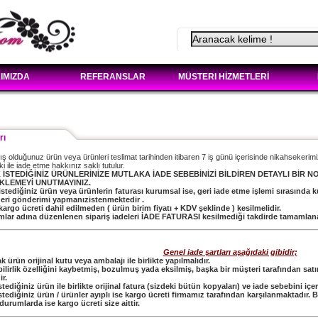
IMIZDA
REFERANSLAR
MÜSTERI HİZMETLERİ
rı
ş olduğunuz ürün veya ürünleri teslimat tarihinden itibaren 7 iş günü içerisinde nikahsekeri
ki ile iade etme hakkınız saklı tutulur.
K İSTEDİĞİNİZ ÜRÜNLERİNİZE MUTLAKA İADE SEBEBİNİZİ BİLDİREN DETAYLI BİR NO
KLEMEYİ UNUTMAYINIZ.
istediğiniz ürün veya ürünlerin faturası kurumsal ise, geri iade etme işlemi sırasında
 geri gönderimi yapmanızistenmektedir .
 kargo ücreti dahil edilmeden ( ürün birim fiyatı + KDV şeklinde ) kesilmelidir.
mlar adına düzenlenen sipariş iadeleri İADE FATURASI kesilmediği takdirde tamamlan
Genel iade şartları aşağıdaki gibidir;
k ürün orijinal kutu veya ambalajı ile birlikte yapılmalıdır.
abilirlik özelliğini kaybetmiş, bozulmuş yada eksilmiş, başka bir müşteri tarafından sa
r.
stediğiniz ürün ile birlikte orijinal fatura (sizdeki bütün kopyaları) ve iade sebebini 
istediğiniz ürün / ürünler ayıplı ise kargo ücreti firmamız tarafından karşılanmaktad
 durumlarda ise kargo ücreti size aittir.