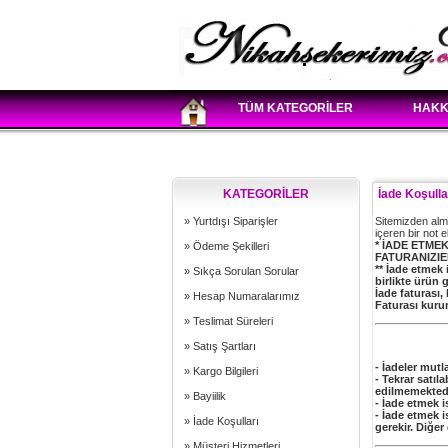
TÜM KATEGORİLER
HAKK
KATEGORİLER
İade Koşulla
» Yurtdışı Siparişler
Sitemizden almı
içeren bir not e
* İADE ETME
» Ödeme Şekilleri
FATURANIZIE
** İade etmek 
» Sıkça Sorulan Sorular
birlikte ürün
İade faturası,
» Hesap Numaralarımız
Faturası kuru
» Teslimat Süreleri
» Satış Şartları
- İadeler mutla
» Kargo Bilgileri
- Tekrar satıl
edilmemektedi
» Bayiilik
- İade etmek i
- İade etmek 
» İade Koşulları
gerekir. Diğer
» Müşteri Hizmetleri