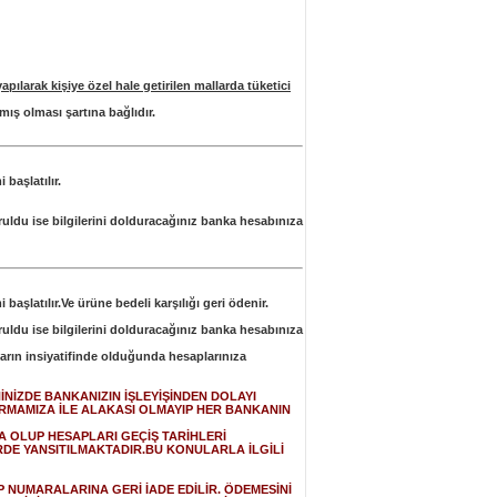
yapılarak kişiye özel hale getirilen mallarda tüketici
ış olması şartına bağlıdır.
başlatılır.
şturuldu ise bilgilerini dolduracağınız banka hesabınıza
aşlatılır.Ve ürüne bedeli karşılığı geri ödenir.
şturuldu ise bilgilerini dolduracağınız banka hesabınıza
arın insiyatifinde olduğunda hesaplarınıza
NİZDE BANKANIZIN İŞLEYİŞİNDEN DOLAYI
İRMAMIZA İLE ALAKASI OLMAYIP HER BANKANIN
A OLUP HESAPLARI GEÇİŞ TARİHLERİ
DE YANSITILMAKTADIR.BU KONULARLA İLGİLİ
P NUMARALARINA GERİ İADE EDİLİR. ÖDEMESİNİ