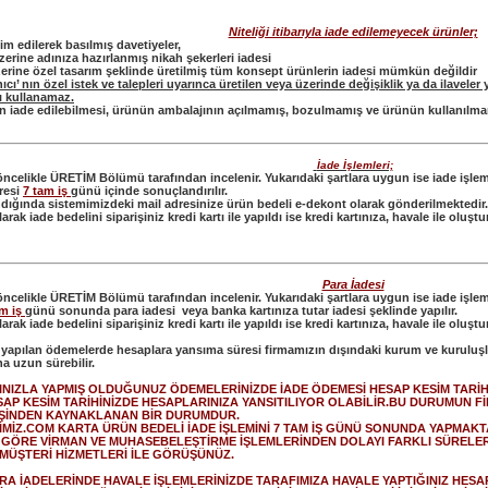
Niteliği itibarıyla iade edilemeyecek ürünler;
im edilerek basılmış davetiyeler,
üzerine adınıza hazırlanmış nikah şekerleri iadesi
üzerine özel tasarım şeklinde üretilmiş tüm konsept ürünlerin iadesi mümkün değildir
ıcı’ nın özel istek ve talepleri uyarınca üretilen veya üzerinde değişiklik ya da ilaveler 
ı kullanamaz.
in iade edilebilmesi, ürünün ambalajının açılmamış, bozulmamış ve ürünün kullanılmam
İade İşlemleri;
ncelikle ÜRETİM Bölümü tarafından incelenir. Yukarıdaki şartlara uygun ise iade işlemi 
resi
7 tam iş
günü içinde sonuçlandırılır.
ndığında sistemimizdeki mail adresinize ürün bedeli e-dekont olarak gönderilmektedir.
arak iade bedelini siparişiniz kredi kartı ile yapıldı ise kredi kartınıza, havale ile olu
Para İadesi
ncelikle ÜRETİM Bölümü tarafından incelenir. Yukarıdaki şartlara uygun ise iade işlemi b
am iş
günü sonunda para iadesi veya banka kartınıza tutar iadesi şeklinde yapılır.
arak iade bedelini siparişiniz kredi kartı ile yapıldı ise kredi kartınıza, havale ile olu
 yapılan ödemelerde hesaplara yansıma süresi firmamızın dışındaki kurum ve kuruluşl
a uzun sürebilir.
INIZLA YAPMIŞ OLDUĞUNUZ ÖDEMELERİNİZDE İADE ÖDEMESİ HESAP KESİM TARİHİ
AP KESİM TARİHİNİZDE HESAPLARINIZA YANSITILIYOR OLABİLİR.BU DURUMUN F
YİŞİNDEN KAYNAKLANAN BİR DURUMDUR.
MİZ.COM KARTA ÜRÜN BEDELİ İADE İŞLEMİNİ 7 TAM İŞ GÜNÜ SONUNDA YAPMAKT
GÖRE VİRMAN VE MUHASEBELEŞTİRME İŞLEMLERİNDEN DOLAYI FARKLI SÜRELER
MÜŞTERİ HİZMETLERİ İLE GÖRÜŞÜNÜZ.
ARA İADELERİNDE HAVALE İŞLEMLERİNİZDE TARAFIMIZA HAVALE YAPTIĞINIZ HESA