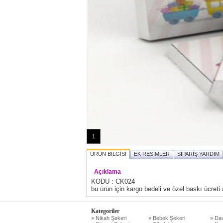
1
ÜRÜN BİLGİSİ
EK RESİMLER
SİPARİŞ YARDIM
Açıklama
KODU : CK024
bu ürün için kargo bedeli ve özel baskı ücret
Kategoriler
» Nikah Şekeri
» Bebek Şekeri
» Dav