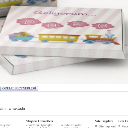
ÖDEME SEÇENEKLERİ
i alınmamaktadır
Müşteri Hizmetleri
Site Bilgileri
Bizi T
etiyeler
» Yurtdışı Siparişler
» İade Koşulları
»
»
Sitemap.xml
Fac