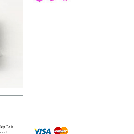
akip Edin
ebook