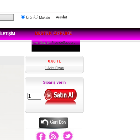
Arayİn!
Ürün
Makale
İLETİŞİM
0,80
TL
1 Adet Fiyatı
Sipariş verin