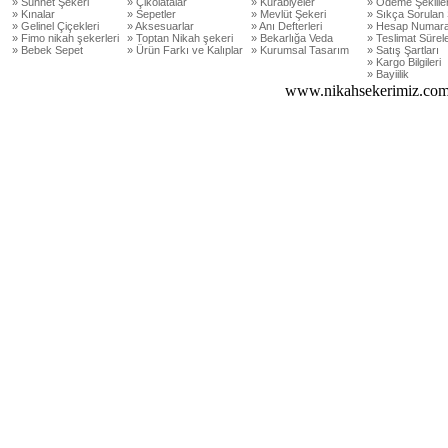
» Sünnet Şekeri
» Çikolatalar
» Kurabiyeler
» Ödeme Şekiller
» Kınalar
» Sepetler
» Mevlüt Şekeri
» Sıkça Sorulan 
» Gelinel Çiçekleri
» Aksesuarlar
» Anı Defterleri
» Hesap Numara
» Fimo nikah şekerleri
» Toptan Nikah şekeri
» Bekarlığa Veda
» Teslimat Sürele
» Bebek Sepet
» Ürün Farkı ve Kalıplar
» Kurumsal Tasarım
» Satış Şartları
» Kargo Bilgileri
» Bayiilik
www.nikahsekerimiz.com 