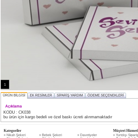
1
ÜRÜN BİLGİSİ
EK RESİMLER
SİPARİŞ YARDIM
ÖDEME SEÇENEKLERİ
Açıklama
KODU : CK038
bu ürün için kargo bedeli ve özel baskı ücreti alınmamaktadır
Kategoriler
Müşteri Hizmetl
» Nikah Şekeri
» Bebek Şekeri
» Davetiyeler
» Yurtdışı Sipariş