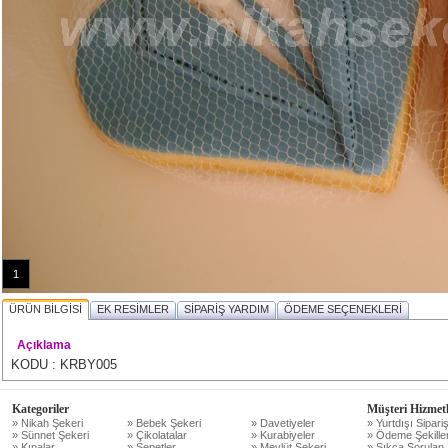
1
ÜRÜN BİLGİSİ
EK RESİMLER
SİPARİŞ YARDIM
ÖDEME SEÇENEKLERİ
Açıklama
KODU : KRBY005
Kategoriler
Müşteri Hizmetl
» Nikah Şekeri
» Bebek Şekeri
» Davetiyeler
» Yurtdışı Sipariş
» Sünnet Şekeri
» Çikolatalar
» Kurabiyeler
» Ödeme Şekiller
» Kınalar
» Sepetler
» Mevlüt Şekeri
» Sıkça Sorulan 