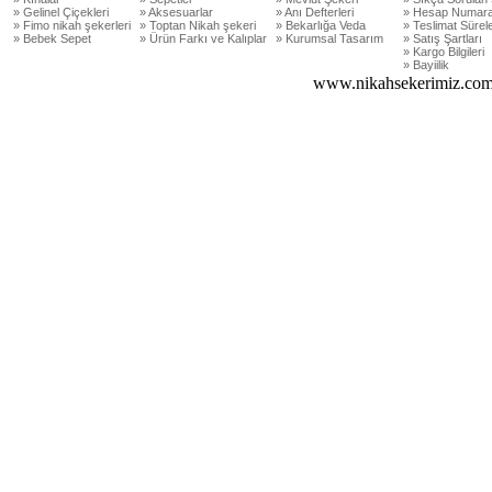
» Gelinel Çiçekleri
» Aksesuarlar
» Anı Defterleri
» Hesap Numara
» Fimo nikah şekerleri
» Toptan Nikah şekeri
» Bekarlığa Veda
» Teslimat Sürele
» Bebek Sepet
» Ürün Farkı ve Kalıplar
» Kurumsal Tasarım
» Satış Şartları
» Kargo Bilgileri
» Bayiilik
www.nikahsekerimiz.com 