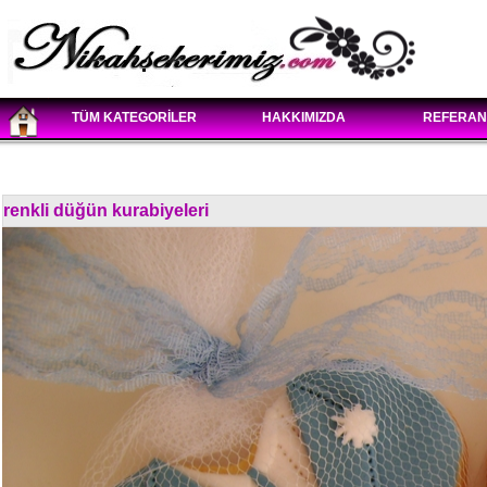
TÜM KATEGORİLER
HAKKIMIZDA
REFERAN
renkli düğün kurabiyeleri