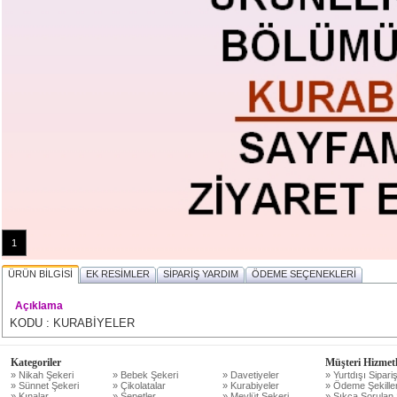
1
ÜRÜN BİLGİSİ
EK RESİMLER
SİPARİŞ YARDIM
ÖDEME SEÇENEKLERİ
Açıklama
KODU : KURABİYELER
Kategoriler
Müşteri Hizmetl
» Nikah Şekeri
» Bebek Şekeri
» Davetiyeler
» Yurtdışı Sipariş
» Sünnet Şekeri
» Çikolatalar
» Kurabiyeler
» Ödeme Şekiller
» Kınalar
» Sepetler
» Mevlüt Şekeri
» Sıkça Sorulan 