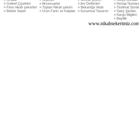
» Gelinel Çiçekleri
» Aksesuarlar
» Anı Defterleri
» Hesap Numara
» Fimo nikah şekerleri
» Toptan Nikah şekeri
» Bekarlığa Veda
» Teslimat Sürele
» Bebek Sepet
» Ürün Farkı ve Kalıplar
» Kurumsal Tasarım
» Satış Şartları
» Kargo Bilgileri
» Bayiilik
www.nikahsekerimiz.com 