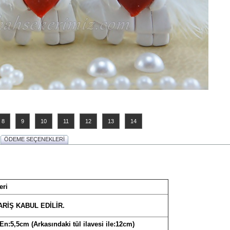
8
9
10
11
12
13
14
ÖDEME SEÇENEKLERİ
eri
RİŞ KABUL EDİLİR.
n:5,5cm (Arkasındaki tül ilavesi ile:12cm)