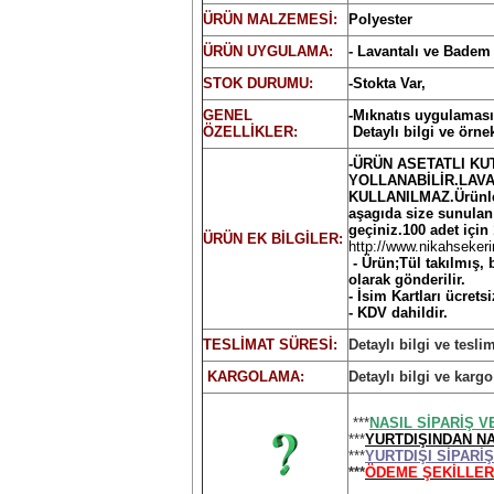
ÜRÜN MALZEMESİ:
Polyester
ÜRÜN UYGULAMA:
- Lavantalı ve Badem
STOK DURUMU:
-Stokta Var,
GENEL
-Mıknatıs uygulaması 
ÖZELLİKLER:
Detaylı bilgi ve örne
-
ÜRÜN ASETATLI KUT
YOLLANABİLİR.LAV
KULLANILMAZ.Ürünler
aşagıda size sunulan 
geçiniz.
1
00 adet için 
ÜRÜN EK BİLGİLER:
http://www.nikahsekeri
- Ürün;Tül takılmış,
olarak gönderilir.
- İsim Kartları ücretsi
- KDV dahildir.
TESLİMAT SÜRESİ:
Detaylı bilgi ve tesli
KARGOLAMA:
Detaylı bilgi ve kargo
***
NASIL SİPARİŞ V
***
YURTDIŞINDAN NA
***
YURTDIŞI SİPAR
***
ÖDEME ŞEKİLLER