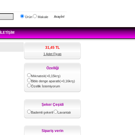
Arayİn!
Ürün
Makale
İLETİŞİM
31,45
TL
1 Adet Fiyatı
Özelliği
Mıknatıslı(+0,15krş)
Biblo denge aparatlı(+0,16krş)
Özellik İstemiyorum
Şeker Çeşidi
Bademli şekerli
Lavantalı
Sipariş verin