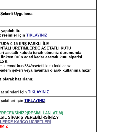
 Şekerli Uygulama.
yapılabilir.
k resimler için
TIKLAYINIZ
UDA 0,15 KRŞ FARKLI İLE
ANTALI ÜRETİMLERDE ASETATLI KUTU
i asetatlı kutuda tercih etmeniz durumunda
linkten ürün adeti kadar asetatlı kutu siparişi
15 tl.
miz.com/Urun/534/asetatli-kutu-farki.aspx
 badem şekeri veya lavantalı olarak kullanıma hazır
z olarak hazırlanır.
mat süreleri için
TIKLAYINIZ
 şekilleri için
TIKLAYINIZ
ERECEKSİNİZ?(RESİMLİ ANLATIM)
SIL SİPARİŞ VEREBİLİRSİNİZ.?
İŞLERDE KARGO ÜCRETLERİ
İMİZ