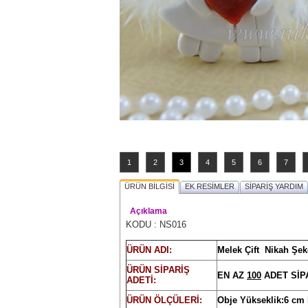
1
2
3
4
5
6
7
ÜRÜN BİLGİSİ
EK RESİMLER
SİPARİŞ YARDIM
Açıklama
KODU : NS016
ÜRÜN ADI:
Melek Çift Nikah Şek
ÜRÜN SİPARİŞ
EN AZ
100
ADET SİPA
ADETİ:
ÜRÜN ÖLÇÜLERİ:
Obje Yükseklik:6 cm E