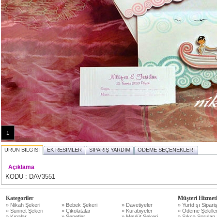
1
ÜRÜN BİLGİSİ
EK RESİMLER
SİPARİŞ YARDIM
ÖDEME SEÇENEKLERİ
Açıklama
KODU : DAV3551
Kategoriler
Müşteri Hizmetl
» Nikah Şekeri
» Bebek Şekeri
» Davetiyeler
» Yurtdışı Sipariş
» Sünnet Şekeri
» Çikolatalar
» Kurabiyeler
» Ödeme Şekiller
» Kınalar
» Sepetler
» Mevlüt Şekeri
» Sıkça Sorulan 