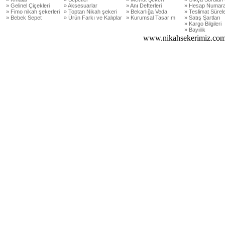
» Gelinel Çiçekleri
» Aksesuarlar
» Anı Defterleri
» Hesap Numara
» Fimo nikah şekerleri
» Toptan Nikah şekeri
» Bekarlığa Veda
» Teslimat Sürele
» Bebek Sepet
» Ürün Farkı ve Kalıplar
» Kurumsal Tasarım
» Satış Şartları
» Kargo Bilgileri
» Bayiilik
www.nikahsekerimiz.com 