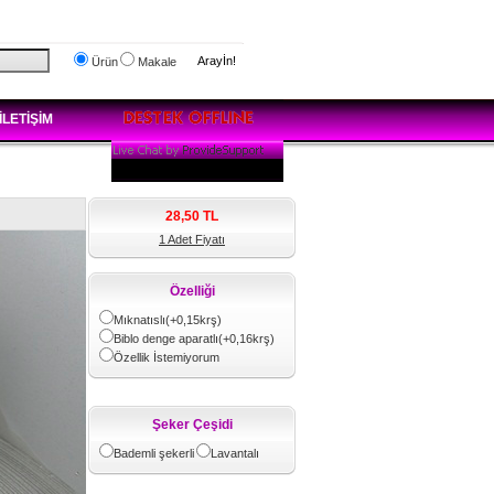
Arayİn!
Ürün
Makale
İLETİŞİM
28,50
TL
1 Adet Fiyatı
Özelliği
Mıknatıslı(+0,15krş)
Biblo denge aparatlı(+0,16krş)
Özellik İstemiyorum
Şeker Çeşidi
Bademli şekerli
Lavantalı