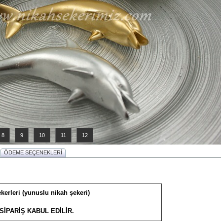
8
9
10
11
12
ÖDEME SEÇENEKLERİ
kerleri (yunuslu nikah şekeri)
SİPARİŞ KABUL EDİLİR.