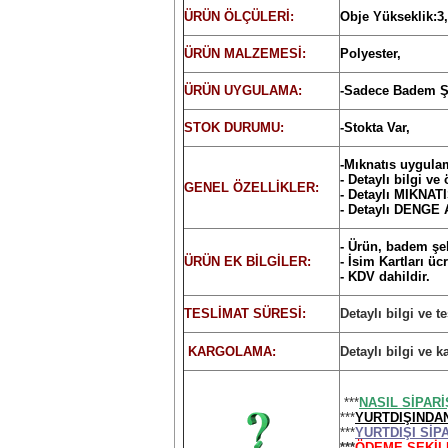
ÜRÜN ÖLÇÜLERİ:
Obje Yükseklik:3
ÜRÜN MALZEMESİ:
Polyester,
ÜRÜN UYGULAMA:
-Sadece Badem Ş
STOK DURUMU:
-Stokta Var,
-Mıknatıs uygulam
- Detaylı bilgi ve
GENEL ÖZELLİKLER:
- Detaylı MIKNA
- Detaylı DENGE
- Ürün, badem şek
ÜRÜN EK BİLGİLER:
- İsim Kartları üc
- KDV dahildir.
TESLİMAT SÜRESİ:
Detaylı bilgi ve t
KARGOLAMA:
Detaylı bilgi ve k
***
NASIL SİPAR
***
YURTDIŞINDAN
***
YURTDIŞI Sİ
***
ÖDEME ŞEKİL