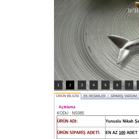
1
2
3
4
5
6
7
ÜRÜN BİLGİSİ
EK RESİMLER
SİPARİŞ YARDIM
Açıklama
KODU : NS085
ÜRÜN ADI:
Yunuslu Nikah Şe
ÜRÜN SİPARİŞ ADETİ:
EN AZ
100
ADET 