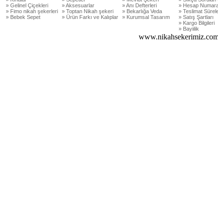
» Gelinel Çiçekleri
» Aksesuarlar
» Anı Defterleri
» Hesap Numara
» Fimo nikah şekerleri
» Toptan Nikah şekeri
» Bekarlığa Veda
» Teslimat Sürele
» Bebek Sepet
» Ürün Farkı ve Kalıplar
» Kurumsal Tasarım
» Satış Şartları
» Kargo Bilgileri
» Bayiilik
www.nikahsekerimiz.com 