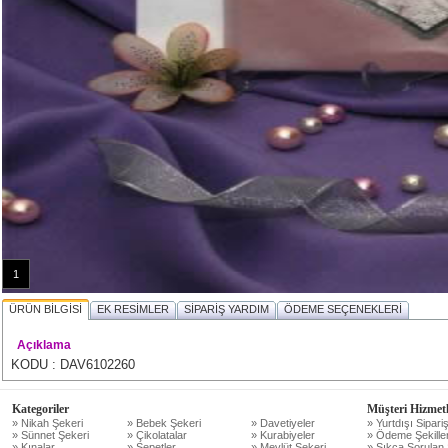
1
ÜRÜN BİLGİSİ
EK RESİMLER
SİPARİŞ YARDIM
ÖDEME SEÇENEKLERİ
Açıklama
KODU : DAV6102260
Kategoriler
Müşteri Hizmetl
» Nikah Şekeri
» Bebek Şekeri
» Davetiyeler
» Yurtdışı Sipariş
» Sünnet Şekeri
» Çikolatalar
» Kurabiyeler
» Ödeme Şekiller
» Kınalar
» Sepetler
» Mevlüt Şekeri
» Sıkça Sorulan 