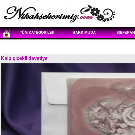
TÜM KATEGORİLER
HAKKIMIZDA
REFERAN
Kalp çiçekli davetiye