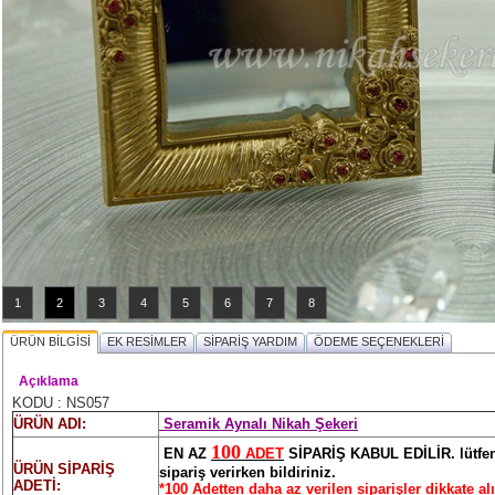
1
2
3
4
5
6
7
8
ÜRÜN BİLGİSİ
EK RESİMLER
SİPARİŞ YARDIM
ÖDEME SEÇENEKLERİ
Açıklama
KODU : NS057
ÜRÜN ADI:
Seramik Aynalı Nikah Şekeri
100
EN AZ
ADET
SİPARİŞ KABUL EDİLİR. lütfen a
ÜRÜN SİPARİŞ
sipariş verirken bildiriniz.
ADETİ:
*100 Adetten daha az verilen siparişler dikkate a