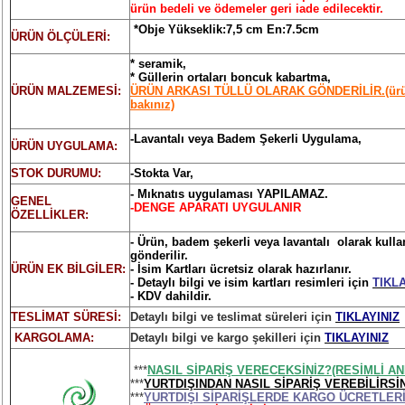
ürün bedeli ve ödemeler geri iade edilecektir.
*Obje Yükseklik:7,5 cm En:7.5cm
ÜRÜN ÖLÇÜLERİ:
* seramik,
* Güllerin ortaları boncuk kabartma,
ÜRÜN MALZEMESİ:
ÜRÜN ARKASI TÜLLÜ OLARAK GÖNDERİLİR.(ürün
bakınız)
-Lavantalı veya Badem Şekerli Uygulama,
ÜRÜN UYGULAMA:
STOK DURUMU:
-Stokta Var,
- Mıknatıs uygulaması YAPILAMAZ.
GENEL
-DENGE APARATI UYGULANIR
ÖZELLİKLER:
- Ürün, badem şekerli veya lavantalı olarak kulla
gönderilir.
ÜRÜN EK BİLGİLER:
- İsim Kartları ücretsiz olarak hazırlanır.
- Detaylı bilgi ve isim kartları resimleri için
TIKLA
- KDV dahildir.
TESLİMAT SÜRESİ:
Detaylı bilgi ve teslimat süreleri için
TIKLAYINIZ
KARGOLAMA:
Detaylı bilgi ve kargo şekilleri için
TIKLAYINIZ
***
NASIL SİPARİŞ VERECEKSİNİZ?(RESİMLİ AN
***
YURTDIŞINDAN NASIL SİPARİŞ VEREBİLİRSİN
***
YURTDIŞI SİPARİŞLERDE KARGO ÜCRETLER