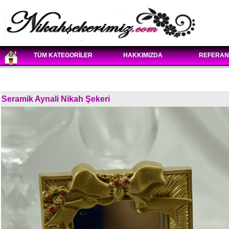
TÜM KATEGORİLER
HAKKIMIZDA
REFERAN
Seramik Aynali Nikah Şekeri