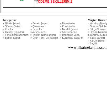
***
ÖDEME ŞEKİLLERİMİZ
Kategoriler
Müşteri Hizmetl
» Nikah Şekeri
» Bebek Şekeri
» Davetiyeler
» Yurtdışı Sipariş
» Sünnet Şekeri
» Çikolatalar
» Kurabiyeler
» Ödeme Şekiller
» Kınalar
» Sepetler
» Mevlüt Şekeri
» Sıkça Sorulan 
» Gelinel Çiçekleri
» Aksesuarlar
» Anı Defterleri
» Hesap Numara
» Fimo nikah şekerleri
» Toptan Nikah şekeri
» Bekarlığa Veda
» Teslimat Sürele
» Bebek Sepet
» Ürün Farkı ve Kalıplar
» Kurumsal Tasarım
» Satış Şartları
» Kargo Bilgileri
» Bayiilik
www.nikahsekerimiz.com 