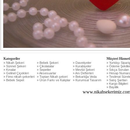
Kategoriler
Müşteri Hizmetl
» Nikah Şekeri
» Bebek Şekeri
» Davetiyeler
» Yurtdışı Sipariş
» Sünnet Şekeri
» Çikolatalar
» Kurabiyeler
» Ödeme Şekiller
» Kınalar
» Sepetler
» Mevlüt Şekeri
» Sıkça Sorulan 
» Gelinel Çiçekleri
» Aksesuarlar
» Anı Defterleri
» Hesap Numara
» Fimo nikah şekerleri
» Toptan Nikah şekeri
» Bekarlığa Veda
» Teslimat Sürele
» Bebek Sepet
» Ürün Farkı ve Kalıplar
» Kurumsal Tasarım
» Satış Şartları
» Kargo Bilgileri
» Bayiilik
www.nikahsekerimiz.com 