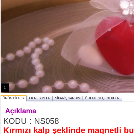
1
ÜRÜN BİLGİSİ
EK RESİMLER
SİPARİŞ YARDIM
ÖDEME SEÇENEKLERİ
Açıklama
KODU : NS058
Kırmızı kalp şeklinde magnetli b